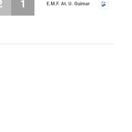
2
1
E.M.F. At. U. Guimar