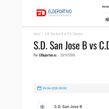
ElDeportivo.es
vierne
FÚ
Inicio
S.D. San Jose B vs C.D. Llamoro
S.D. San Jose B vs C.
Por
ElDeportivo.es
-
29/11/2019
05-04-2020 00:00
S.D. San Jose B