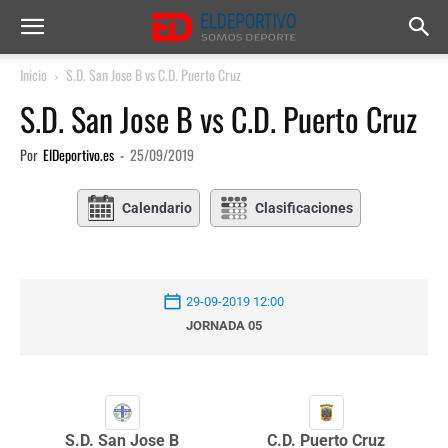
Inicio
S.D. San Jose B vs C.D. Puerto Cruz
S.D. San Jose B vs C.D. Puerto Cruz
Por
ElDeportivo.es
-
25/09/2019
Calendario
Clasificaciones
29-09-2019 12:00
JORNADA 05
S.D. San Jose B
C.D. Puerto Cruz