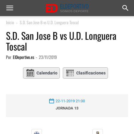
Inicio
S.D. San Jose B vs U.D. Longuera Toscal
S.D. San Jose B vs U.D. Longuera
Toscal
Por
ElDeportivo.es
-
23/11/2019
Calendario
Clasificaciones
22-11-2019 21:00
JORNADA 13