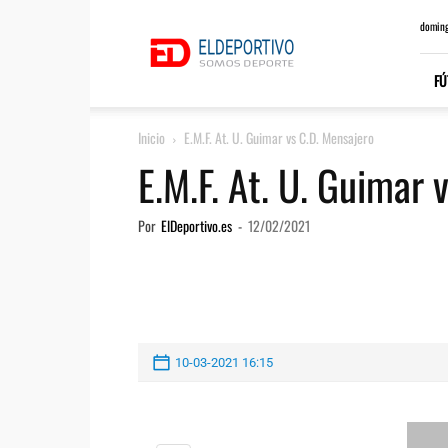
ElDeportivo.es
doming
FÚ
Inicio
E.M.F. At. U. Guimar vs C.D. Mensajero
E.M.F. At. U. Guimar 
Por
ElDeportivo.es
-
12/02/2021
10-03-2021 16:15