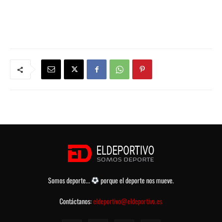
Somos deporte...
porque el deporte nos mueve.
Contáctanos:
eldeportivo@eldeportivo.es