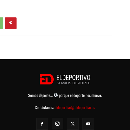
Somos deporte...
porque el deporte nos mueve.
Contáctanos:
eldeportivo@eldeportivo.es