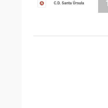
C.D. Santa Úrsula