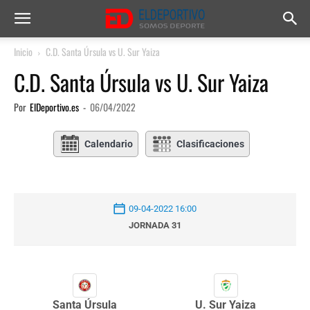
Inicio
C.D. Santa Úrsula vs U. Sur Yaiza
C.D. Santa Úrsula vs U. Sur Yaiza
Por
ElDeportivo.es
-
06/04/2022
Calendario
Clasificaciones
09-04-2022 16:00
JORNADA 31
Santa Úrsula
U. Sur Yaiza