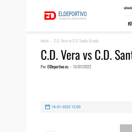
ElDeportivo.es
sábado
FÚ
Inicio
C.D. Vera vs C.D. Santa Úrsula
C.D. Vera vs C.D. San
Por
ElDeportivo.es
-
13/01/2022
16-01-2022 12:00