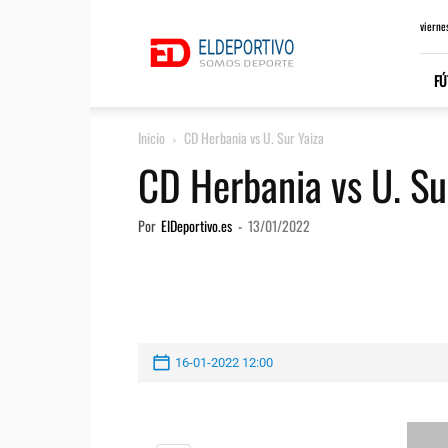
ElDeportivo.es
vierne
FÚ
Inicio
CD Herbania vs U. Sur Yaiza
CD Herbania vs U. Su
Por
ElDeportivo.es
-
13/01/2022
16-01-2022 12:00