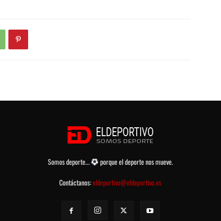
Somos deporte...
porque el deporte nos mueve.
Contáctanos:
eldeportivo@eldeportivo.es