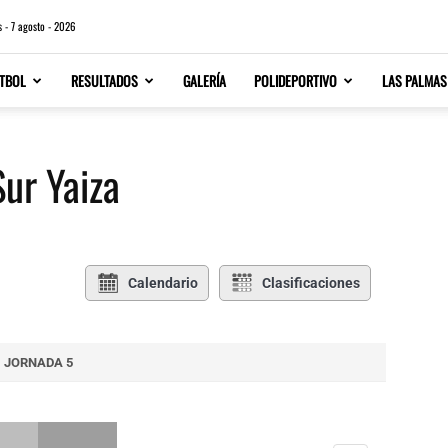
s - 7 agosto - 2026
TBOL
RESULTADOS
GALERÍA
POLIDEPORTIVO
LAS PALMAS
Sur Yaiza
Calendario
Clasificaciones
JORNADA 5