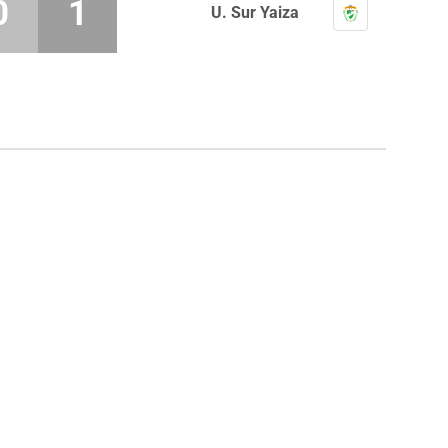
0
1
U. Sur Yaiza