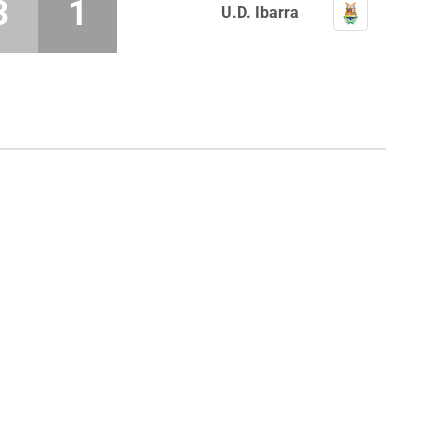
3
1
U.D. Ibarra