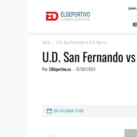
ElDeportivo.es
jueves
FÚ
Inicio
U.D. San Fernando vs U.D. Ibarra
U.D. San Fernando vs 
Por
ElDeportivo.es
-
16/08/2024
20-10-2024 12:00