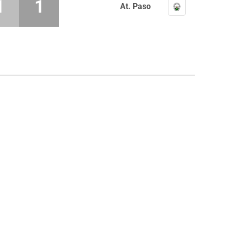
1
1
At. Paso