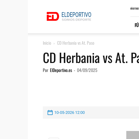
ElDeportivo.es
vierne
FÚ
Inicio
CD Herbania vs At. Paso
CD Herbania vs At. P
Por
ElDeportivo.es
-
04/09/2025
10-05-2026 12:00