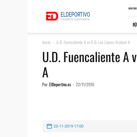
ElDeportivo.es
vierne
FÚ
Inicio
U.D. Fuencaliente A vs U.D. Los Llanos Aridane A
U.D. Fuencaliente A v
A
Por
ElDeportivo.es
-
22/11/2019
23-11-2019 17:00