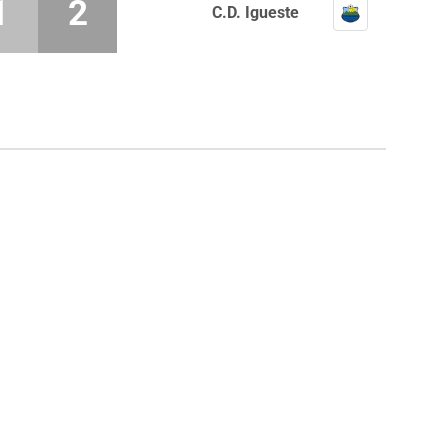
1
2
C.D. Igueste