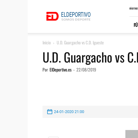
ElDeportivo.es
vierne
FÚ
Inicio
U.D. Guargacho vs C.D. Igueste
U.D. Guargacho vs C.
Por
ElDeportivo.es
-
22/08/2019
24-01-2020 21:00