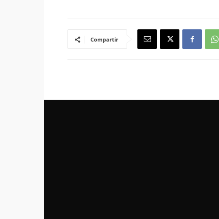
Compartir