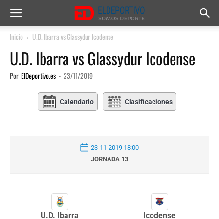
Inicio
U.D. Ibarra vs Glassydur Icodense
U.D. Ibarra vs Glassydur Icodense
Por
ElDeportivo.es
-
23/11/2019
Calendario
Clasificaciones
23-11-2019 18:00
JORNADA 13
U.D. Ibarra
Icodense