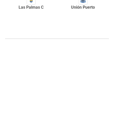
Las Palmas C
Unión Puerto