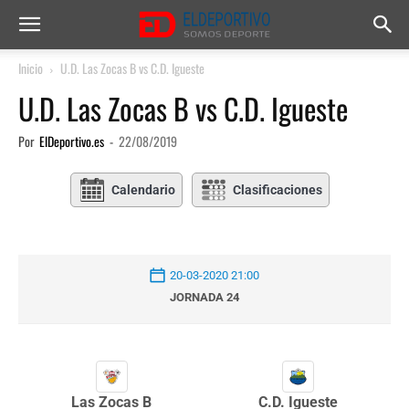
Inicio
U.D. Las Zocas B vs C.D. Igueste
U.D. Las Zocas B vs C.D. Igueste
Por
ElDeportivo.es
-
22/08/2019
Calendario
Clasificaciones
20-03-2020 21:00
JORNADA 24
Las Zocas B
C.D. Igueste