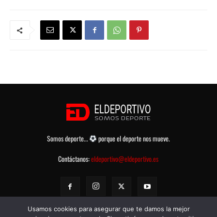
Somos deporte...
porque el deporte nos mueve.
Contáctanos:
eldeportivo@eldeportivo.es
Usamos cookies para asegurar que te damos la mejor