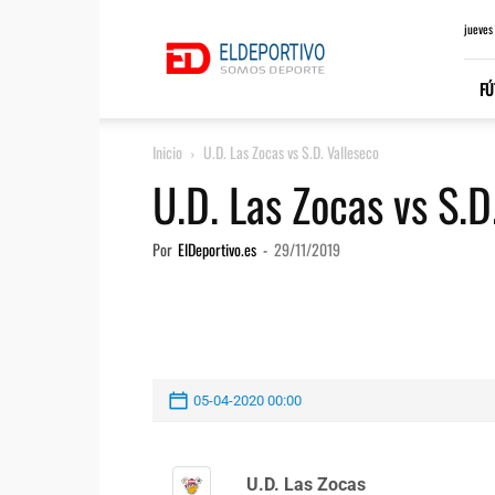
ElDeportivo.es
jueves
FÚ
Inicio
U.D. Las Zocas vs S.D. Valleseco
U.D. Las Zocas vs S.D
Por
ElDeportivo.es
-
29/11/2019
05-04-2020 00:00
U.D. Las Zocas