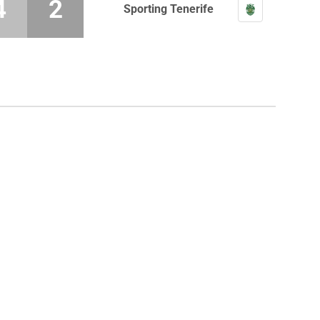
4
2
Sporting Tenerife