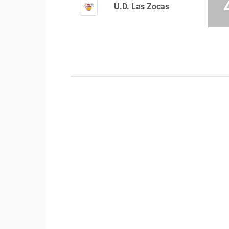
U.D. Las Zocas