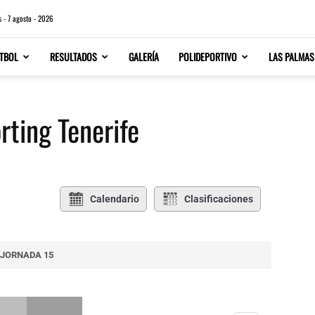
s - 7 agosto - 2026
TBOL
RESULTADOS
GALERÍA
POLIDEPORTIVO
LAS PALMAS
rting Tenerife
Calendario
Clasificaciones
JORNADA 15