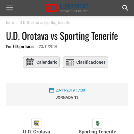
Inicio
U.D. Orotava vs Sporting Tenerife
U.D. Orotava vs Sporting Tenerife
Por
ElDeportivo.es
-
23/11/2019
Calendario
Clasificaciones
23-11-2019 17:30
JORNADA 13
U.D. Orotava
Sporting Tenerife