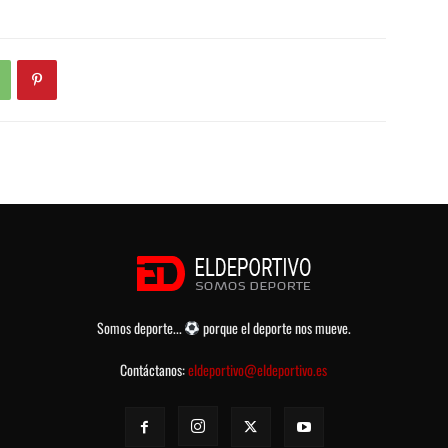
Somos deporte...
porque el deporte nos mueve.
Contáctanos:
eldeportivo@eldeportivo.es