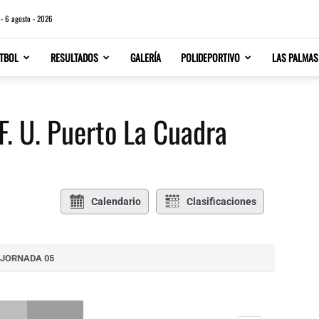
 - 6 agosto - 2026
TBOL
RESULTADOS
GALERÍA
POLIDEPORTIVO
LAS PALMAS
.F. U. Puerto La Cuadra
Calendario
Clasificaciones
JORNADA 05