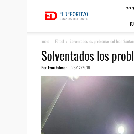
ElDeportivo.es
doming
FÚ
Inicio
Fútbol
Solventados los problemas del Juan Santa
Solventados los prob
Por
Fran Estévez
-
28/12/2019