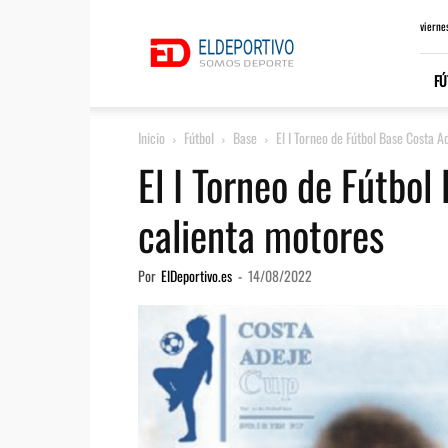
ElDeportivo.es
vierne
FÚ
Inicio
Fútbol
Base
El I Torneo de Fútbol Base Costa A
El I Torneo de Fútbol
calienta motores
Por
ElDeportivo.es
-
14/08/2022