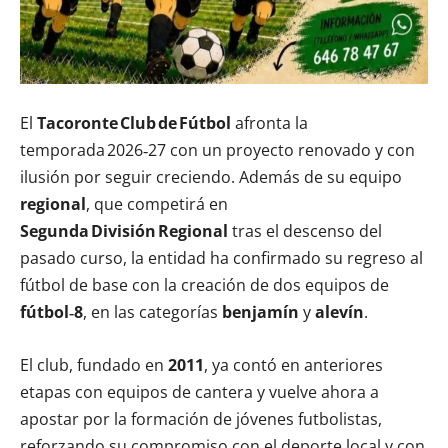
El
Tacoronte Club de Fútbol
afronta la
temporada 2026‑27 con un proyecto renovado y con
ilusión por seguir creciendo. Además de su equipo
regional
, que competirá en
Segunda División Regional
tras el descenso del
pasado curso, la entidad ha confirmado su regreso al
fútbol de base con la creación de dos equipos de
fútbol‑8
, en las categorías
benjamín
y
alevín
.
El club, fundado en
2011
, ya contó en anteriores
etapas con equipos de cantera y vuelve ahora a
apostar por la formación de jóvenes futbolistas,
reforzando su compromiso con el deporte local y con