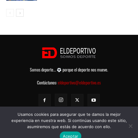
Somos deporte...
porque el deporte nos mueve.
Contáctanos:
eldeportivo@eldeportivo.es
Usamos cookies para asegurar que te damos la mejor
experiencia en nuestra web. Si continúas usando este sitio,
asumiremos que estás de acuerdo con ello.
© eldeportivo.es 2008 - 2025 Todos los Derechos Reservados -
Política
Aceptar
de Privacidad
-
Aviso legal
-
Contacto