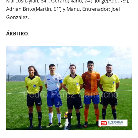
Marcos(Dylan, 84’), Gerard(Nano, 74’), Jorge(Ado, 79’),
Adrián Brito(Martín, 61’) y Manu. Entrenador: Joel
González.
ÁRBITRO
: