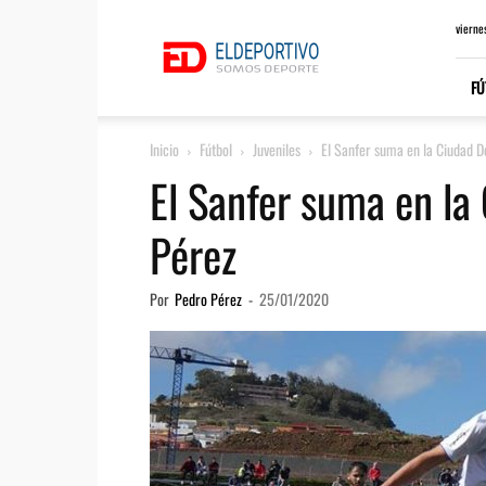
ElDeportivo.es
vierne
FÚ
Inicio
Fútbol
Juveniles
El Sanfer suma en la Ciudad D
El Sanfer suma en la
Pérez
Por
Pedro Pérez
-
25/01/2020