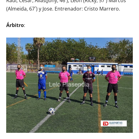
Raúl, Cesar, Alias(Jony, 46´), León (Ricky, 57´) Marcos
(Almeida, 67´) y Jose. Entrenador: Cristo Marrero.
Árbitro
: