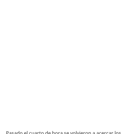
Pasado el cuarto de hora se volvieron a acercar los