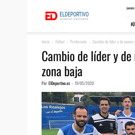
ElDeportivo.es
jueves
FÚ
Inicio
Fútbol
Preferente
Cambio de líder y de nuevo 
Cambio de líder y de
zona baja
Por
ElDeportivo.es
-
19/05/2020