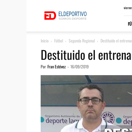
ElDeportivo.es
vierne
FÚ
Inicio
Fútbol
Segunda Regional
Destituido el entrena
Destituido el entren
Por
Fran Estévez
-
16/09/2019