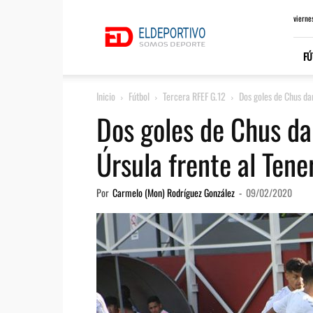
ElDeportivo.es
vierne
FÚ
Inicio
Fútbol
Tercera RFEF G.12
Dos goles de Chus dan 
Dos goles de Chus dan
Úrsula frente al Tene
Por
Carmelo (Mon) Rodríguez González
-
09/02/2020