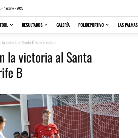
s - 7 agosto - 2026
TBOL
RESULTADOS
GALERÍA
POLIDEPORTIVO
LAS PALMAS
la victoria al Santa Úrsula frente al...
 la victoria al Santa
rife B