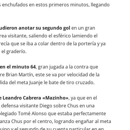
as enchufados en estos primeros minutos, llegando
pudieron anotar su segundo gol
en un gran
ea visitante, saliendo el esférico lamiendo el
ecía que se iba a colar dentro de la portería y ya
 el graderío.
 en el minuto 64
, gran jugada a la contra que
 Brian Martín, este se va por velocidad de la
alida del meta Juanje le bate de tiro cruzado.
 de Leandro Cabrera «Mazinho»
, ya que en el
l defensa visitante Diego sobre Chus en una
 colegiado Tomé Alonso que estaba perfectamente
 lanza Chus por el centro, logrando engañar al meta
quipo y el segundo de su cuenta particular en en