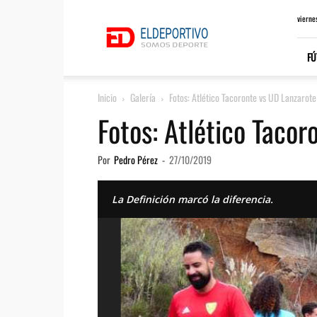
ElDeportivo.es
vierne
FÚ
Inicio
Galería
Fotos: Atlético Tacoronte vs UD Lanzarote
Fotos: Atlético Tacor
Por
Pedro Pérez
-
27/10/2019
La Definición marcó la diferencia.