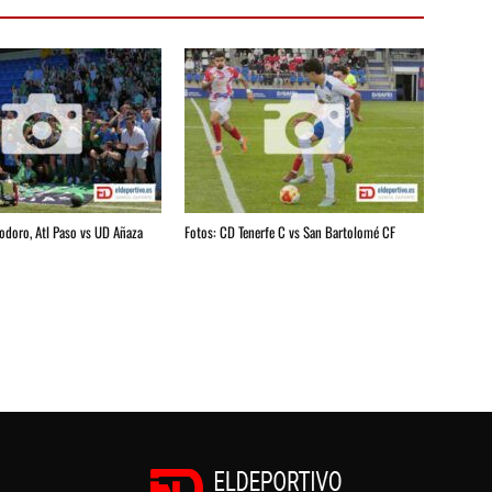
iodoro, Atl Paso vs UD Añaza
Fotos: CD Tenerfe C vs San Bartolomé CF