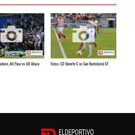
iodoro, Atl Paso vs UD Añaza
Fotos: CD Tenerfe C vs San Bartolomé CF