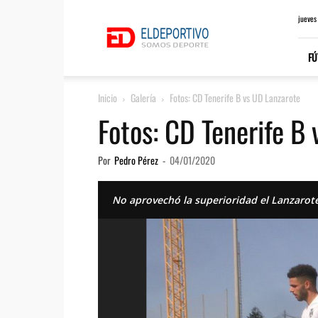
ElDeportivo.es
jueves
FÚ
Inicio
Galería
Fotos: CD Tenerife B vs UD Lanzarote
Fotos: CD Tenerife B
Por
Pedro Pérez
-
04/01/2020
No aprovechó la superioridad el Lanzarote