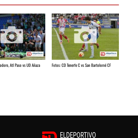
iodoro, Atl Paso vs UD Añaza
Fotos: CD Tenerfe C vs San Bartolomé CF