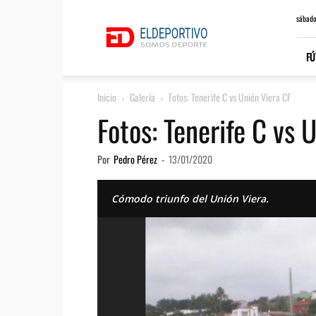
ElDeportivo.es
sábado
FÚ
Inicio
Galería
Fotos: Tenerife C vs Unión Viera CF
Fotos: Tenerife C vs 
Por
Pedro Pérez
-
13/01/2020
Cómodo triunfo del Unión Viera.