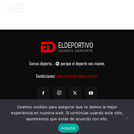
Somos deporte...
porque el deporte nos mueve.
Contáctanos:
eldeportivo@eldeportivo.es
Usamos cookies para asegurar que te damos la mejor
experiencia en nuestra web. Si continúas usando este sitio,
asumiremos que estás de acuerdo con ello.
© eldeportivo.es 2008 - 2025 Todos los Derechos Reservados -
Política
Aceptar
de Privacidad
-
Aviso legal
-
Contacto