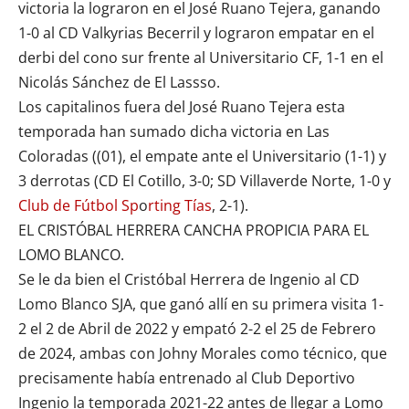
victoria la lograron en el José Ruano Tejera, ganando
1-0 al
CD Valkyrias Becerril
y lograron empatar en el
derbi del cono sur frente al Universitario CF, 1-1 en el
Nicolás Sánchez de El Lassso.
Los capitalinos fuera del José Ruano Tejera esta
temporada han sumado dicha victoria en Las
Coloradas ((01), el empate ante el Universitario (1-1) y
3 derrotas (CD El Cotillo, 3-0; SD Villaverde Norte, 1-0 y
Club de Fútbol Sp
o
rting Tías
, 2-1).
EL CRISTÓBAL HERRERA CANCHA PROPICIA PARA EL
LOMO BLANCO.
Se le da bien el Cristóbal Herrera de Ingenio al
CD
Lomo Blanco SJA
, que ganó allí en su primera visita 1-
2 el 2 de Abril de 2022 y empató 2-2 el 25 de Febrero
de 2024, ambas con Johny Morales como técnico, que
precisamente había entrenado al
Club Deportivo
Ingenio
la temporada 2021-22 antes de llegar a Lomo