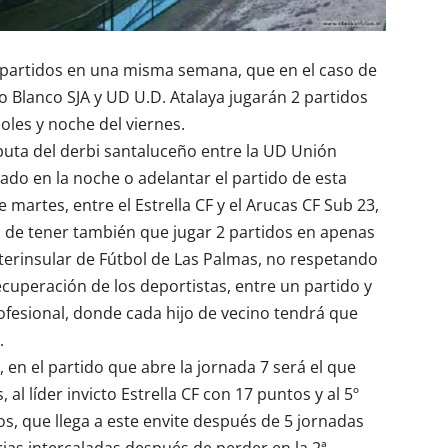
partidos en una misma semana, que en el caso de
 Blanco SJA
y UD
U.D. Atalaya
jugarán 2 partidos
oles y noche del viernes.
puta del derbi santaluceño entre la UD
Unión
bado en la noche o adelantar el partido de esta
 martes, entre el Estrella CF y el Arucas CF Sub 23,
s de tener también que jugar 2 partidos en apenas
terinsular de Fútbol de Las Palmas, no respetando
uperación de los deportistas, entre un partido y
ofesional, donde cada hijo de vecino tendrá que
.
 en el partido que abre la jornada 7 será el que
al líder invicto Estrella CF con 17 puntos y al 5º
s, que llega a este envite después de 5 jornadas
ias intercaladas después de perder en la 2ª