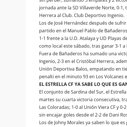
jornada ante la SD Villaverde Norte, 0-1, 
Herrera al Club.
Club Deportivo Ingenio
.
Los de José Hernández después de sufrir 
partido en el Manuel Pablo de Bañaderos 
1-1 frente a la
U.D. Atalaya
y UD Playas de
como local este sábado, tras ganar 3-1 a 
Fuera de Bañaderos ha sumado una victor
Ingenio
, 2-3 en el Cristóbal Herrera, ade
Unión Deportiva Balos
, empatando en t
penalti en el minuto 93 en Los Volcanes e
EL ESTRELLA CF YA SABE LO QUE ES GA
El conjunto de Sardina del Sur, el Estrell
martes su cuarta victoria consecutiva, tra
Las Coloradas; 1-0 al Unión Viera CF y 0-2
sin encajar goles desde el 2-2 de Dani Ro
Los de Johny Morales ya saben lo que es 