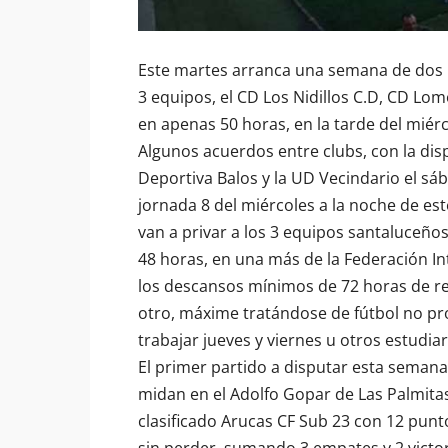
Este martes arranca una semana de dos 
3 equipos, el CD
Los Nidillos C.D
,
CD Lomo
en apenas 50 horas, en la tarde del miérc
Algunos acuerdos entre clubs, con la dis
Deportiva Balos
y la UD Vecindario el sá
jornada 8 del miércoles a la noche de este
van a privar a los 3 equipos santaluceño
48 horas, en una más de la Federación In
los descansos mínimos de 72 horas de rec
otro, máxime tratándose de fútbol no pr
trabajar jueves y viernes u otros estudiar
El primer partido a disputar esta semana,
midan en el Adolfo Gopar de Las Palmitas, 
clasificado
Arucas CF
Sub 23 con 12 punto
sin perder, sumando 3 empates y 2 victor