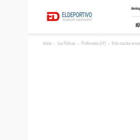
ElDeportivo.es
doming
FÚ
Inicio
Las Palmas
Preferente (LP)
Este martes arran