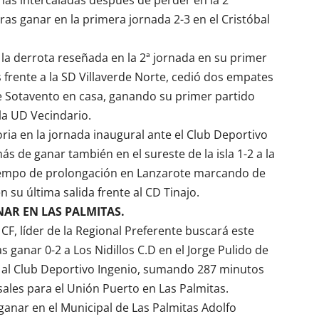
tras ganar en la primera jornada 2-3 en el Cristóbal
la derrota reseñada en la 2ª jornada en su primer
frente a la SD Villaverde Norte, cedió dos empates
 Sotavento en casa, ganando su primer partido
la UD Vecindario.
ia en la jornada inaugural ante el
Club Deportivo
más de ganar también en el sureste de la isla 1-2 a la
iempo de prolongación en Lanzarote marcando de
n su última salida frente al
CD Tinajo
.
NAR EN LAS PALMITAS.
a CF, líder de la Regional Preferente buscará este
s ganar 0-2 a Los Nidillos C.D en el Jorge Pulido de
 al
Club Deportivo Ingenio
, sumando 287 minutos
sales para el Unión Puerto en Las Palmitas.
ganar en el Municipal de Las Palmitas Adolfo