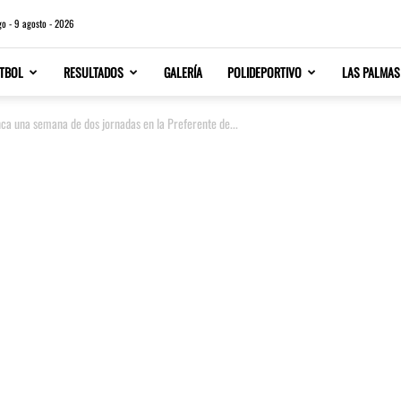
o - 9 agosto - 2026
TBOL
RESULTADOS
GALERÍA
POLIDEPORTIVO
LAS PALMAS
ca una semana de dos jornadas en la Preferente de...