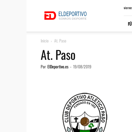
ElDeportivo.es
vierne
FÚ
Inicio
At. Paso
At. Paso
Por
ElDeportivo.es
-
19/08/2019