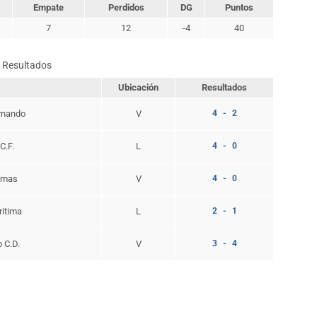
Empate
Perdidos
DG
Puntos
7
12
-4
40
Resultados
Ubicación
Resultados
rnando
V
4 - 2
C.F.
L
4 - 0
lmas
V
4 - 0
ritima
L
2 - 1
o C.D.
V
3 - 4