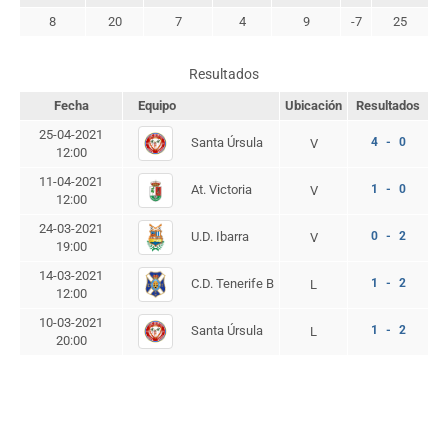
8
20
7
4
9
-7
25
Resultados
Fecha
Equipo
Ubicación
Resultados
25-04-2021
Santa Úrsula
4 - 0
V
12:00
11-04-2021
At. Victoria
1 - 0
V
12:00
24-03-2021
U.D. Ibarra
0 - 2
V
19:00
14-03-2021
C.D. Tenerife B
1 - 2
L
12:00
10-03-2021
Santa Úrsula
1 - 2
L
20:00