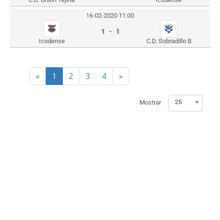
16-02-2020 11:00
1 - 1
Icodense
C.D. Sobradillo B
«
1
2
3
4
»
25
Mostrar