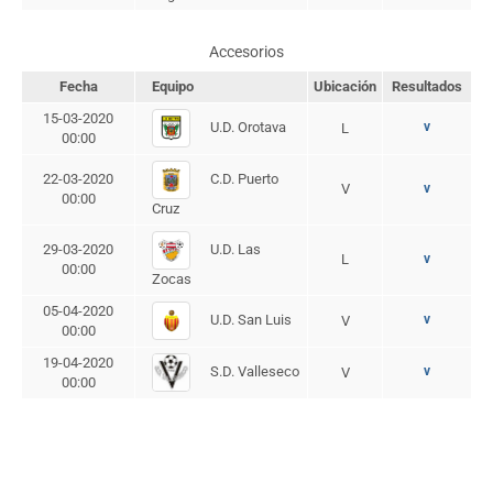
Accesorios
Fecha
Equipo
Ubicación
Resultados
15-03-2020
U.D. Orotava
v
L
00:00
C.D. Puerto
22-03-2020
V
v
00:00
Cruz
U.D. Las
29-03-2020
L
v
00:00
Zocas
05-04-2020
U.D. San Luis
v
V
00:00
19-04-2020
S.D. Valleseco
v
V
00:00