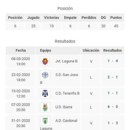
Posición
Posición
Jugado
Victorias
Empate
Perdidos
DG
Puntos
6
25
13
6
6
20
45
Resultados
Fecha
Equipo
Ubicación
Resultados
08-03-2020
Jvt. Laguna B
1 - 4
V
13:00
S.D. San Jose
22-02-2020
L
2 - 1
18:00
B
15-02-2020
C.D. Tenerife B
1 - 1
V
12:30
07-02-2020
U.D. Ibarra
6 - 0
L
20:30
A.D. Cardonal
31-01-2020
V
1 - 3
20:30
Laguna