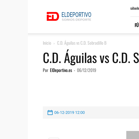
ElDeportivo.es
sábado
FÚ
Inicio
C.D. Águilas vs C.D. Sobradillo B
C.D. Águilas vs C.D. 
Por
ElDeportivo.es
-
06/12/2019
06-12-2019 12:00