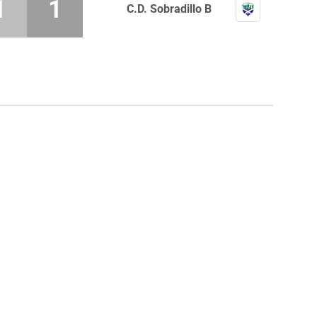
1
1
C.D. Sobradillo B