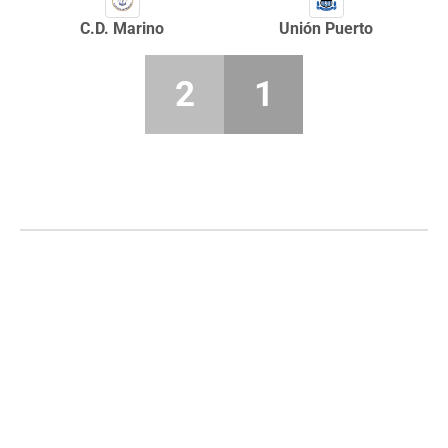
C.D. Marino
Unión Puerto
2
1