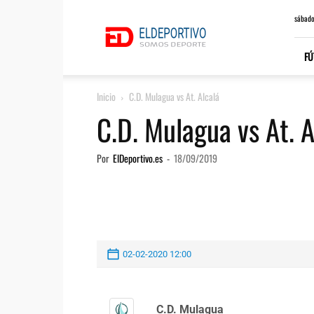
ElDeportivo.es
sábado
FÚ
Inicio
C.D. Mulagua vs At. Alcalá
C.D. Mulagua vs At. A
Por
ElDeportivo.es
-
18/09/2019
02-02-2020 12:00
C.D. Mulagua