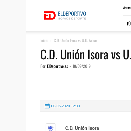
ElDeportivo.es
vierne
FÚ
Inicio
C.D. Unión Isora vs U.D. Arico
C.D. Unión Isora vs U
Por
ElDeportivo.es
-
18/09/2019
03-05-2020 12:00
C.D. Unión Isora