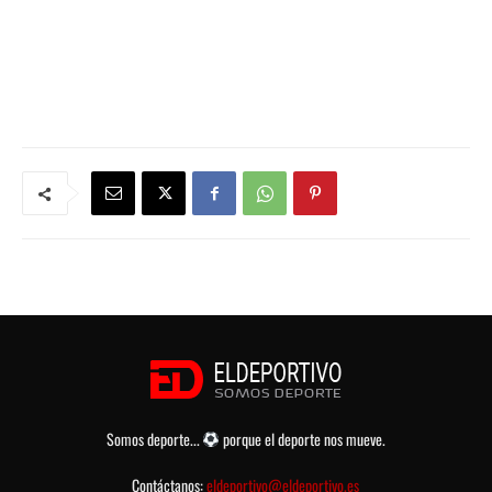
Somos deporte...
porque el deporte nos mueve.
Contáctanos:
eldeportivo@eldeportivo.es