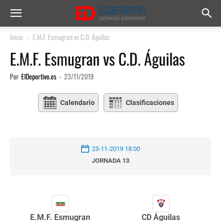
Inicio
E.M.F. Esmugran vs C.D. Águilas
E.M.F. Esmugran vs C.D. Águilas
Por
ElDeportivo.es
-
23/11/2019
Calendario
Clasificaciones
23-11-2019 18:00
JORNADA 13
E.M.F. Esmugran
CD Águilas