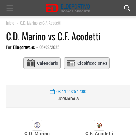
Inicio
C.D. Marino vs C.F. Acodetti
C.D. Marino vs C.F. Acodetti
Por
ElDeportivo.es
-
05/09/2025
Calendario
Clasificaciones
08-11-2025 17:00
JORNADA 8
C.D. Marino
C.F. Acodetti