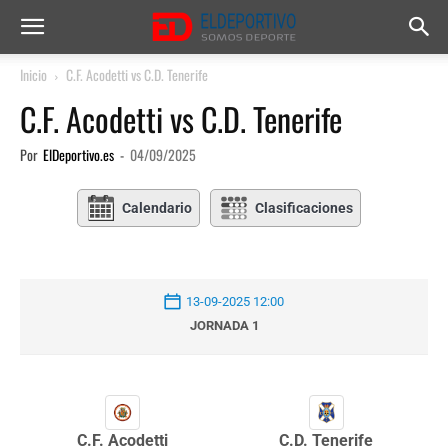
Inicio
C.F. Acodetti vs C.D. Tenerife
C.F. Acodetti vs C.D. Tenerife
Por
ElDeportivo.es
-
04/09/2025
Calendario
Clasificaciones
13-09-2025 12:00
JORNADA 1
C.F. Acodetti
C.D. Tenerife