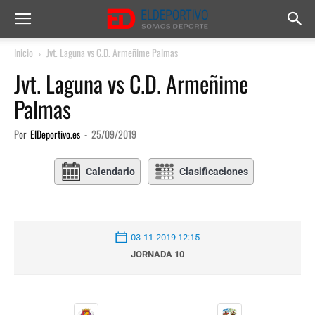
Inicio
Jvt. Laguna vs C.D. Armeñime Palmas
Jvt. Laguna vs C.D. Armeñime
Palmas
Por
ElDeportivo.es
-
25/09/2019
Calendario
Clasificaciones
03-11-2019 12:15
JORNADA 10